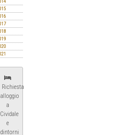
014
015
016
017
018
019
020
021
Richiesta
alloggio
a
Cividale
e
dintorni