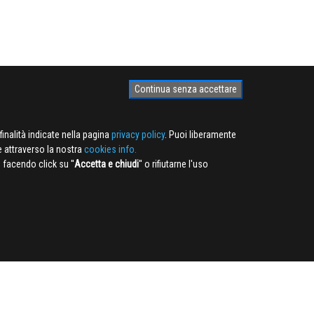
Continua senza accettare
finalità indicate nella pagina
privacy policy
. Puoi liberamente
e attraverso la nostra
cookies info.
facendo click su ''
Accetta e chiudi
'' o rifiutarne l'uso