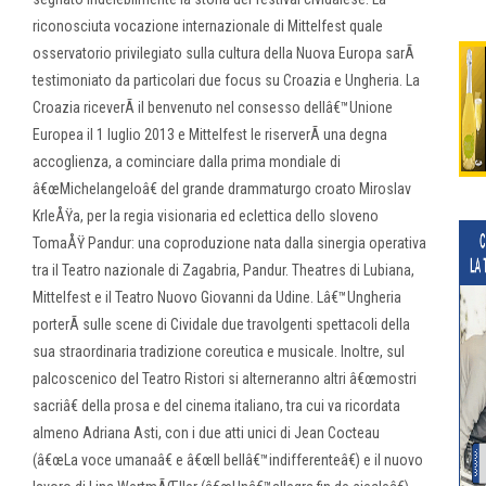
riconosciuta vocazione internazionale di Mittelfest quale
osservatorio privilegiato sulla cultura della Nuova Europa sarÃ
testimoniato da particolari due focus su Croazia e Ungheria. La
Croazia riceverÃ il benvenuto nel consesso dellâ€™Unione
Europea il 1 luglio 2013 e Mittelfest le riserverÃ una degna
accoglienza, a cominciare dalla prima mondiale di
â€œMichelangeloâ€ del grande drammaturgo croato Miroslav
KrleÅŸa, per la regia visionaria ed eclettica dello sloveno
TomaÅŸ Pandur: una coproduzione nata dalla sinergia operativa
tra il Teatro nazionale di Zagabria, Pandur. Theatres di Lubiana,
Mittelfest e il Teatro Nuovo Giovanni da Udine. Lâ€™Ungheria
porterÃ sulle scene di Cividale due travolgenti spettacoli della
sua straordinaria tradizione coreutica e musicale. Inoltre, sul
palcoscenico del Teatro Ristori si alterneranno altri â€œmostri
sacriâ€ della prosa e del cinema italiano, tra cui va ricordata
almeno Adriana Asti, con i due atti unici di Jean Cocteau
(â€œLa voce umanaâ€ e â€œIl bellâ€™indifferenteâ€) e il nuovo