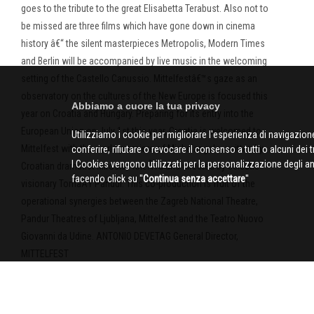
goes to the tribute to the great Elisabetta Terabust. Also not to
be missed are three films which have gone down in cinema
history â€“ the silent masterpieces Metropolis, Modern Times
and Berlin will be accompanied by live music in the welcoming
setting of the Castello Canussio. Mittelfestâ€™s gaze as an
observatory on the cultures of the New Europe is focused this
Abbiamo a cuore la tua privacy
year on Croatia and Hungary. Preparing for its entry into the
European Union on July 1st this year, Croatia is welcomed to
Utilizziamo i cookie per migliorare l'esperienza di navigazione
Mittelfest with the world premiere of Michelangelo, written by
conferire, rifiutare o revocare il consenso a tutti o alcuni dei 
I Cookies vengono utilizzati per la personalizzazione degli a
Croatian dramatist Miroslav KrleÅŸa and directed by eclectic
facendo click su ''
Continua senza accettare
''
visionary TomaÅŸ Pandur. This co-production is fruit of the
operational synergies between the Zagreb National Theatre,
Pandur Theatres of Ljubljana, Mittelfest and the Teatro Nuovo
Giovanni da Udine. ANTONIO DEVETAG General Director,
MITTELFEST