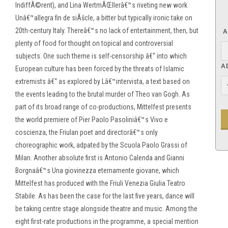
IndiffÃ©rent), and Lina WertmÃŒllerâ€™s riveting new work
Unâ€™allegra fin de siÃšcle, a bitter but typically ironic take on
20th-century Italy. Thereâ€™s no lack of entertainment, then, but
A
plenty of food for thought on topical and controversial
subjects. One such theme is self-censorship â€“ into which
A
European culture has been forced by the threats of Islamic
extremists â€“ as explored by Lâ€™intervista, a text based on
the events leading to the brutal murder of Theo van Gogh. As
part of its broad range of co-productions, Mittelfest presents
the world premiere of Pier Paolo Pasoliniâ€™s Vivo e
coscienza, the Friulan poet and directorâ€™s only
choreographic work, adpated by the Scuola Paolo Grassi of
Milan. Another absolute first is Antonio Calenda and Gianni
Borgnaâ€™s Una giovinezza eternamente giovane, which
Mittelfest has produced with the Friuli Venezia Giulia Teatro
Stabile. As has been the case for the last five years, dance will
be taking centre stage alongside theatre and music. Among the
eight first-rate productions in the programme, a special mention