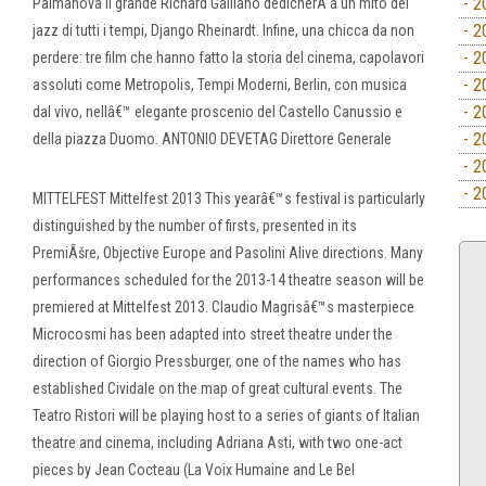
- 2
Palmanova il grande Richard Galliano dedicherÃ a un mito del
- 2
jazz di tutti i tempi, Django Rheinardt. Infine, una chicca da non
- 2
perdere: tre film che hanno fatto la storia del cinema, capolavori
- 2
assoluti come Metropolis, Tempi Moderni, Berlin, con musica
- 2
dal vivo, nellâ€™ elegante proscenio del Castello Canussio e
- 2
della piazza Duomo. ANTONIO DEVETAG Direttore Generale
- 2
- 2
MITTELFEST Mittelfest 2013 This yearâ€™s festival is particularly
distinguished by the number of firsts, presented in its
PremiÃšre, Objective Europe and Pasolini Alive directions. Many
performances scheduled for the 2013-14 theatre season will be
premiered at Mittelfest 2013. Claudio Magrisâ€™s masterpiece
Microcosmi has been adapted into street theatre under the
direction of Giorgio Pressburger, one of the names who has
established Cividale on the map of great cultural events. The
Teatro Ristori will be playing host to a series of giants of Italian
theatre and cinema, including Adriana Asti, with two one-act
pieces by Jean Cocteau (La Voix Humaine and Le Bel