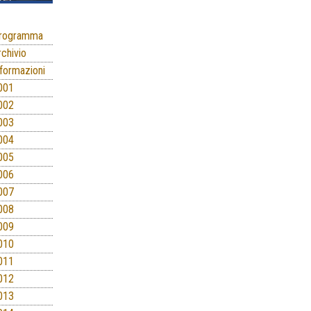
rogramma
rchivio
nformazioni
001
002
003
004
005
006
007
008
009
010
011
012
013