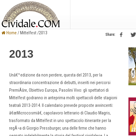
Home
/ Mittelfest /2013
Share:
2013
Unâ€™edizione da non perdere, questa del 2013, per la
straordinaria concentrazione di debutti, inseriti nei percorsi
PremiÃšre, Obiettivo Europa, Pasolini Vivo: gli spettatori di
Mittelfest godranno in anteprima molti spettacoli delle stagioni
teatrali 2013-2014. Il calendario prevede proposte avvincenti:
â€œMicrocosmiâ€, capolavoro letterario di Claudio Magris,
trasformato da Mittelfest in uno spettacolo itinerante per la
regÃ¬a di Giorgio Pressburger, una delle firme che hanno
segnato indelebilmente la storia del festival cividalese. La