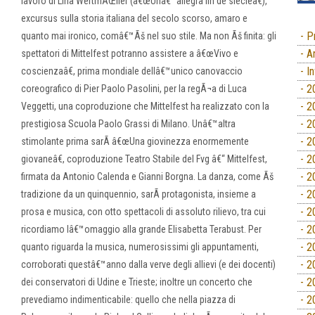
lavoro di Lina WertmÃŒller (â€œUnâ€™allegra fin de siecleâ€),
excursus sulla storia italiana del secolo scorso, amaro e
- P
quanto mai ironico, comâ€™Ãš nel suo stile. Ma non Ãš finita: gli
- A
spettatori di Mittelfest potranno assistere a â€œVivo e
- I
coscienzaâ€, prima mondiale dellâ€™unico canovaccio
- 2
coreografico di Pier Paolo Pasolini, per la regÃ¬a di Luca
- 2
Veggetti, una coproduzione che Mittelfest ha realizzato con la
- 2
prestigiosa Scuola Paolo Grassi di Milano. Unâ€™altra
- 2
stimolante prima sarÃ â€œUna giovinezza enormemente
- 2
giovaneâ€, coproduzione Teatro Stabile del Fvg â€“ Mittelfest,
- 2
firmata da Antonio Calenda e Gianni Borgna. La danza, come Ãš
- 2
tradizione da un quinquennio, sarÃ protagonista, insieme a
- 2
prosa e musica, con otto spettacoli di assoluto rilievo, tra cui
- 2
ricordiamo lâ€™omaggio alla grande Elisabetta Terabust. Per
- 2
quanto riguarda la musica, numerosissimi gli appuntamenti,
- 2
corroborati questâ€™anno dalla verve degli allievi (e dei docenti)
- 2
dei conservatori di Udine e Trieste; inoltre un concerto che
- 2
prevediamo indimenticabile: quello che nella piazza di