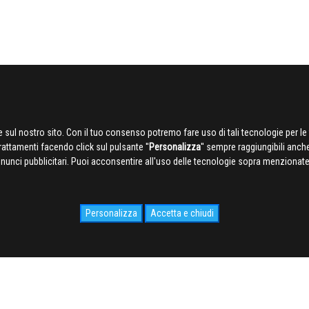
 sul nostro sito. Con il tuo consenso potremo fare uso di tali tecnologie per le 
trattamenti facendo click sul pulsante ''
Personalizza
'' sempre raggiungibili anch
nnunci pubblicitari. Puoi acconsentire all'uso delle tecnologie sopra menzionate 
Personalizza
Accetta e chiudi