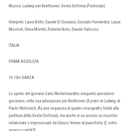
Musica: Ludwig van Beethoven, Sesta Sinfonia (Pastorale)
Interpreti: Laura Boltri, Davide Di Giovanni, Gonzalo Fernandez, Laura
Missiroli, Silvia Moretti, Roberta Noto, Davide Valrosso
ITALIA
PRIMA ASSOLUTA
1h 10m DANZA
Lo spirito del giovane Carlo Michelstaedter, irrequieto pensatore
goriziano, nella sua adorazione per Beethoven (Il prato di Ludwig, di
Paolo Mohovich, Ãš una sequenza di quadri coreografici fedeli alla
partitura della Sesta Sinfonia), ma anche in un assolo su musiche
rielaborate e improvvisate da Glauco Venier al pianoforte (E sotto
avverso cielâ€Š).