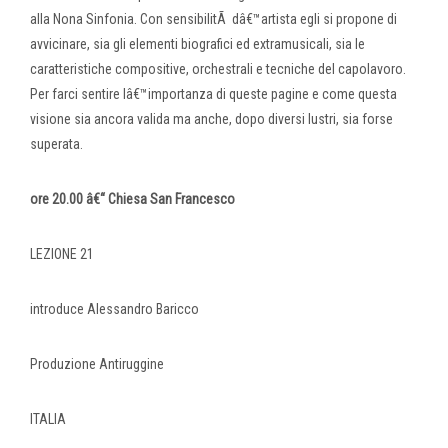
alla Nona Sinfonia. Con sensibilitÃ dâ€™artista egli si propone di
avvicinare, sia gli elementi biografici ed extramusicali, sia le
caratteristiche compositive, orchestrali e tecniche del capolavoro.
Per farci sentire lâ€™importanza di queste pagine e come questa
visione sia ancora valida ma anche, dopo diversi lustri, sia forse
superata.
ore 20.00 â€“ Chiesa San Francesco
LEZIONE 21
introduce Alessandro Baricco
Produzione Antiruggine
ITALIA