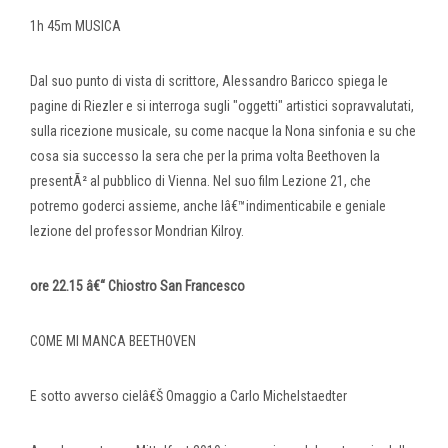
1h 45m MUSICA
Dal suo punto di vista di scrittore, Alessandro Baricco spiega le
pagine di Riezler e si interroga sugli "oggetti" artistici sopravvalutati,
sulla ricezione musicale, su come nacque la Nona sinfonia e su che
cosa sia successo la sera che per la prima volta Beethoven la
presentÃ² al pubblico di Vienna. Nel suo film Lezione 21, che
potremo goderci assieme, anche lâ€™indimenticabile e geniale
lezione del professor Mondrian Kilroy.
ore 22.15 â€“ Chiostro San Francesco
COME MI MANCA BEETHOVEN
E sotto avverso cielâ€Š Omaggio a Carlo Michelstaedter