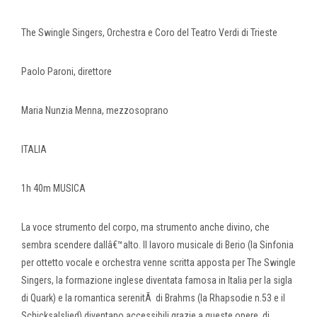
The Swingle Singers, Orchestra e Coro del Teatro Verdi di Trieste
Paolo Paroni, direttore
Maria Nunzia Menna, mezzosoprano
ITALIA
1h 40m MUSICA
La voce strumento del corpo, ma strumento anche divino, che
sembra scendere dallâ€™alto. Il lavoro musicale di Berio (la Sinfonia
per ottetto vocale e orchestra venne scritta apposta per The Swingle
Singers, la formazione inglese diventata famosa in Italia per la sigla
di Quark) e la romantica serenitÃ di Brahms (la Rhapsodie n.53 e il
Schicksalslied) diventano accessibili grazie a queste opere, di