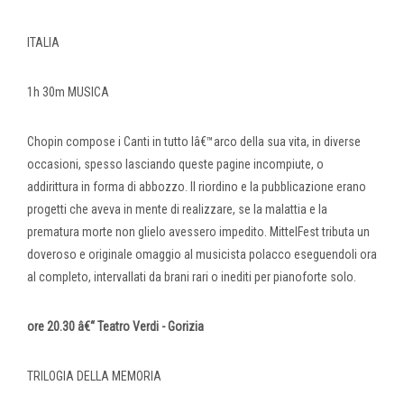
ITALIA
1h 30m MUSICA
Chopin compose i Canti in tutto lâ€™arco della sua vita, in diverse
occasioni, spesso lasciando queste pagine incompiute, o
addirittura in forma di abbozzo. Il riordino e la pubblicazione erano
progetti che aveva in mente di realizzare, se la malattia e la
prematura morte non glielo avessero impedito. MittelFest tributa un
doveroso e originale omaggio al musicista polacco eseguendoli ora
al completo, intervallati da brani rari o inediti per pianoforte solo.
ore 20.30 â€“ Teatro Verdi - Gorizia
TRILOGIA DELLA MEMORIA