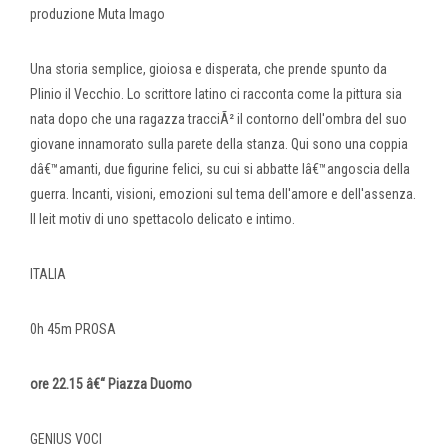
produzione Muta Imago
Una storia semplice, gioiosa e disperata, che prende spunto da
Plinio il Vecchio. Lo scrittore latino ci racconta come la pittura sia
nata dopo che una ragazza tracciÃ² il contorno dell'ombra del suo
giovane innamorato sulla parete della stanza. Qui sono una coppia
dâ€™amanti, due figurine felici, su cui si abbatte lâ€™angoscia della
guerra. Incanti, visioni, emozioni sul tema dell'amore e dell'assenza.
Il leit motiv di uno spettacolo delicato e intimo.
ITALIA
0h 45m PROSA
ore 22.15 â€“ Piazza Duomo
GENIUS VOCI