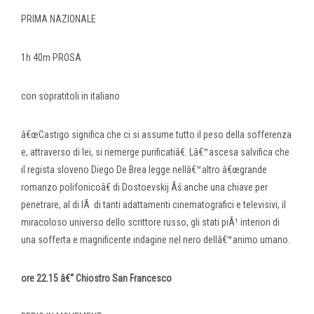
PRIMA NAZIONALE
1h 40m PROSA
con sopratitoli in italiano
â€œCastigo significa che ci si assume tutto il peso della sofferenza
e, attraverso di lei, si riemerge purificatiâ€. Lâ€™ascesa salvifica che
il regista sloveno Diego De Brea legge nellâ€™altro â€œgrande
romanzo polifonicoâ€ di Dostoevskij Ãš anche una chiave per
penetrare, al di lÃ di tanti adattamenti cinematografici e televisivi, il
miracoloso universo dello scrittore russo, gli stati piÃ¹ interiori di
una sofferta e magnificente indagine nel nero dellâ€™animo umano.
ore 22.15 â€“ Chiostro San Francesco