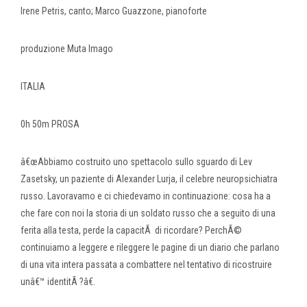
Irene Petris, canto; Marco Guazzone, pianoforte
produzione Muta Imago
ITALIA
0h 50m PROSA
â€œAbbiamo costruito uno spettacolo sullo sguardo di Lev
Zasetsky, un paziente di Alexander Lurja, il celebre neuropsichiatra
russo. Lavoravamo e ci chiedevamo in continuazione: cosa ha a
che fare con noi la storia di un soldato russo che a seguito di una
ferita alla testa, perde la capacitÃ di ricordare? PerchÃ©
continuiamo a leggere e rileggere le pagine di un diario che parlano
di una vita intera passata a combattere nel tentativo di ricostruire
unâ€™ identitÃ ?â€.