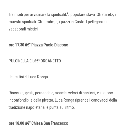
Tre modi per avvicinare la spiritualitÃ popolare slava. Gli staretz, i
maestri spirituali. Gli jurodivije, i pazzi in Cristo. I pellegrini e i
vagabondi mistici.
ore 17.30 â€“ Piazza Paolo Diacono
PULCINELLA E Lâ€™ORGANETTO
i burattini di Luca Ronga
Rincorse, gesti, pernacchie, scambi veloci di bastoni, e il suono
inconfondibile della pivetta. Luca Ronga riprende i canovacci della
tradizione napoletana, e punta sul ritmo.
ore 18.00 â€“ Chiesa San Francesco