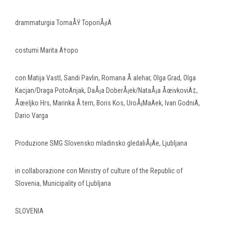
drammaturgia TomaÅŸ ToporiÅ¡iÄ
costumi Marita Ä†opo
con Matija Vastl, Sandi Pavlin, Romana Å alehar, Olga Grad, Olga
Kacjan/Draga PotoÄnjak, DaÅ¡a DoberÅ¡ek/NataÅ¡a ÅœivkoviÄ‡,
Åœeljko Hrs, Marinka Å tern, Boris Kos, UroÅ¡MaÄek, Ivan GodniÄ,
Dario Varga
Produzione SMG Slovensko mladinsko gledaliÅ¡Äe, Ljubljana
in collaborazione con Ministry of culture of the Republic of
Slovenia, Municipality of Ljubljana
SLOVENIA