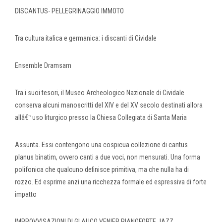
DISCANTUS- PELLEGRINAGGIO IMMOTO
Tra cultura italica e germanica: i discanti di Cividale
Ensemble Dramsam
Tra i suoi tesori, il Museo Archeologico Nazionale di Cividale
conserva alcuni manoscritti del XIV e del XV secolo destinati allora
allâ€™uso liturgico presso la Chiesa Collegiata di Santa Maria
Assunta. Essi contengono una cospicua collezione di cantus
planus binatim, ovvero canti a due voci, non mensurati. Una forma
polifonica che qualcuno definisce primitiva, ma che nulla ha di
rozzo. Ed esprime anzi una ricchezza formale ed espressiva di forte
impatto
IMPROVVISAZIONI DI GLAUCO VENIER PIANOFORTE JAZZ