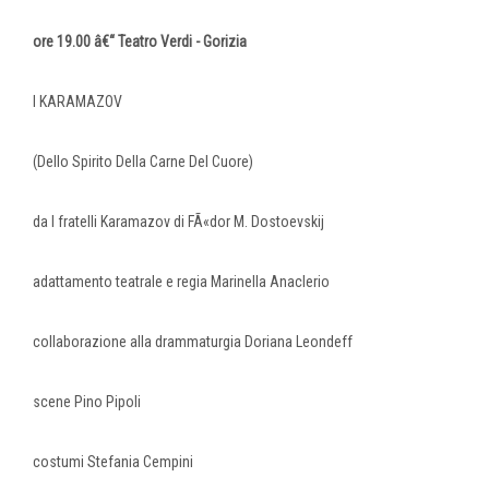
ore 19.00 â€“ Teatro Verdi - Gorizia
I KARAMAZOV
(Dello Spirito Della Carne Del Cuore)
da I fratelli Karamazov di FÃ«dor M. Dostoevskij
adattamento teatrale e regia Marinella Anaclerio
collaborazione alla drammaturgia Doriana Leondeff
scene Pino Pipoli
costumi Stefania Cempini