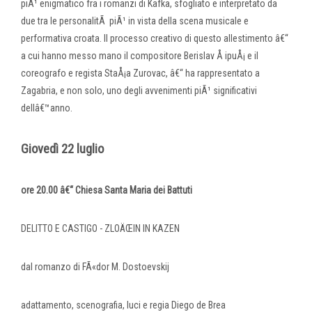
piÃ¹ enigmatico fra i romanzi di Kafka, sfogliato e interpretato da
due tra le personalitÃ piÃ¹ in vista della scena musicale e
performativa croata. Il processo creativo di questo allestimento â€“
a cui hanno messo mano il compositore Berislav Å ipuÅ¡ e il
coreografo e regista StaÅ¡a Zurovac, â€“ ha rappresentato a
Zagabria, e non solo, uno degli avvenimenti piÃ¹ significativi
dellâ€™anno.
Giovedì 22 luglio
ore 20.00 â€“ Chiesa Santa Maria dei Battuti
DELITTO E CASTIGO - ZLOÄŒIN IN KAZEN
dal romanzo di FÃ«dor M. Dostoevskij
adattamento, scenografia, luci e regia Diego de Brea