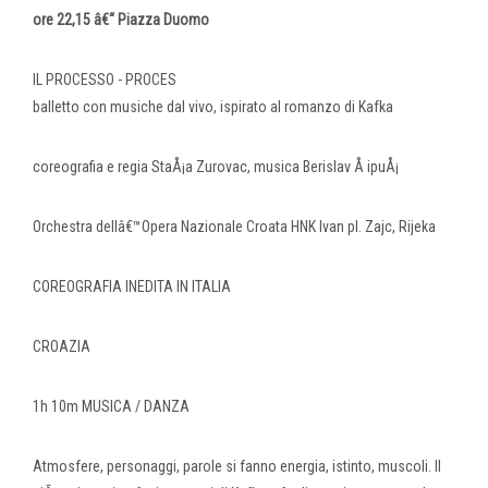
ore 22,15 â€“ Piazza Duomo
IL PROCESSO - PROCES
balletto con musiche dal vivo, ispirato al romanzo di Kafka
coreografia e regia StaÅ¡a Zurovac, musica Berislav Å ipuÅ¡
Orchestra dellâ€™Opera Nazionale Croata HNK Ivan pl. Zajc, Rijeka
COREOGRAFIA INEDITA IN ITALIA
CROAZIA
1h 10m MUSICA / DANZA
Atmosfere, personaggi, parole si fanno energia, istinto, muscoli. Il