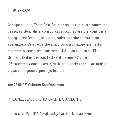
1h 30m PROSA
Che tipo curioso, Thom Pain. Antieroe solitario, amante tormentato,
pazzo, esistenzialista, comico, caustico, prestigiatore, consigliere,
canaglia, confessore, seduttore, ottimista ferito e pessimista
speranzoso. Mille facce che si addicono a un attore finalmente
apprezzato, anche per la sua versatilitÃ in palcoscenico. Elio
Germano (Palma dâ€™oro Festival di Cannes 2010 per
lâ€™interpretazione maschile) sarÃ protagonista in questo raffinato
e spassoso gioco di prestigio teatrale.
ore 22.00 â€“ Chiostro San Francesco
INFLUENZE CLASSICHE, DA ORIENTE A OCCIDENTE
musiche di PÃ«tr Il'iÄ ÄŒajkovskij, Tan Dun, Michael Nyman,