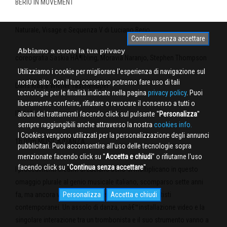
BERIO IN MOVEMENT
Naturale, Visage e Sequenza V di Luciano Berio
Continua senza accettare
Abbiamo a cuore la tua privacy
coreografia Saskia HÃ¶lbling, Moravia Naranjo, Stephen Thompson
Utilizziamo i cookie per migliorare l'esperienza di navigazione sul
nostro sito. Con il tuo consenso potremo fare uso di tali
Dans.Kias e Wiener Taschenoper
tecnologie per le finalità indicate nella pagina
privacy policy
. Puoi
liberamente conferire, rifiutare o revocare il consenso a tutti o
ITALIA
alcuni dei trattamenti facendo click sul pulsante ''
Personalizza
''
sempre raggiungibili anche attraverso la nostra
cookies info.
I Cookies vengono utilizzati per la personalizzazione degli annunci
1h 00m MUSICA/DANZA
pubblicitari. Puoi acconsentire all'uso delle tecnologie sopra
menzionate facendo click su ''
Accetta e chiudi
'' o rifiutarne l'uso
facendo click su ''
Continua senza accettare
''
I procedimenti creativi di Luciano Berio si moltiplicano in questo
omaggio plurale al genio musicale italiano, scomparso sette anni
fa, ma ancora vivissimo per gli spunti offerti agli artisti
Personalizza
Accetta e chiudi
contemporanei. Un assolo di danza, unâ€™installazione video e la
singolare interazione tra un trombonista e il suo strumento vanno a