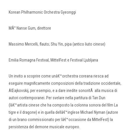
Korean Philharmonic Orchestra Gyeonggi
MÂ° Nanse Gum, direttore
Massimo Mercelli, flauto; Shu Yin, pipa (antico liuto cinese)
Emilia Romagna Festival, MittelFest e Festival Ljubljana
Un invito a scoprire come unâ€™orchestra coreana riesca ad
eseguire magnificamente composizioni della tradizione occidentale,
ÄŒajkovskij, per esempio, e a dare inedite sonoritÃ alla musica di
autori contemporanei. Per svelare nella partitura di Tan Dun
(lâ€™artista cinese che ha composto la colonna sonora del film La
tigre e il dragone) e in quella dellâ€™inglese Michael Nyman (autore
di un brano commissionato per lâ€™occasione da MittelFest) la
persistenza del demone musicale europeo.