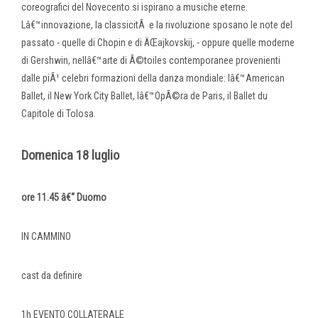
coreografici del Novecento si ispirano a musiche eterne.
Lâ€™innovazione, la classicitÃ e la rivoluzione sposano le note del
passato - quelle di Chopin e di ÄŒajkovskij, - oppure quelle moderne
di Gershwin, nellâ€™arte di Ã©toiles contemporanee provenienti
dalle piÃ¹ celebri formazioni della danza mondiale: lâ€™American
Ballet, il New York City Ballet, lâ€™OpÃ©ra de Paris, il Ballet du
Capitole di Tolosa.
Domenica 18 luglio
ore 11.45 â€“ Duomo
IN CAMMINO
cast da definire
1h EVENTO COLLATERALE