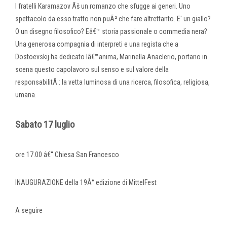
I fratelli Karamazov Ãš un romanzo che sfugge ai generi. Uno
spettacolo da esso tratto non puÃ² che fare altrettanto. E' un giallo?
O un disegno filosofico? Eâ€™ storia passionale o commedia nera?
Una generosa compagnia di interpreti e una regista che a
Dostoevskij ha dedicato lâ€™anima, Marinella Anaclerio, portano in
scena questo capolavoro sul senso e sul valore della
responsabilitÃ : la vetta luminosa di una ricerca, filosofica, religiosa,
umana.
Sabato 17 luglio
ore 17.00 â€“ Chiesa San Francesco
INAUGURAZIONE della 19Â° edizione di MittelFest
A seguire