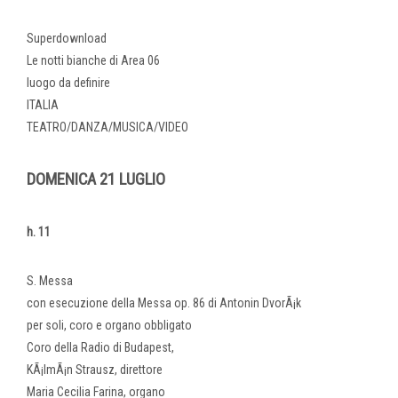
Superdownload
Le notti bianche di Area 06
luogo da definire
ITALIA
TEATRO/DANZA/MUSICA/VIDEO
DOMENICA 21 LUGLIO
h. 11
S. Messa
con esecuzione della Messa op. 86 di Antonin DvorÃ¡k
per soli, coro e organo obbligato
Coro della Radio di Budapest,
KÃ¡lmÃ¡n Strausz, direttore
Maria Cecilia Farina, organo