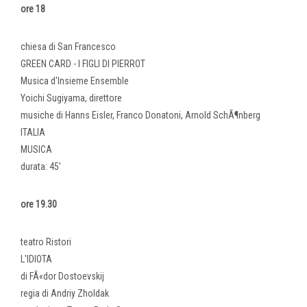
ore 18
chiesa di San Francesco
GREEN CARD - I FIGLI DI PIERROT
Musica d'Insieme Ensemble
Yoichi Sugiyama, direttore
musiche di Hanns Eisler, Franco Donatoni, Arnold SchÃ¶nberg
ITALIA
MUSICA
durata: 45'
ore 19.30
teatro Ristori
L'IDIOTA
di FÃ«dor Dostoevskij
regia di Andriy Zholdak