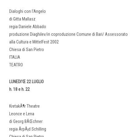
Dialoghi con l'Angelo
di Gitta Mallasz
regia Daniele Abbado
produzione Diaghilev/in coproduzione Comune di Bari/ Assessorato
alla Cultura e MittelFest 2002
Chiesa di San Pietro
ITALIA
TEATRO
LUNEDI'Œ 22 LUGLIO
h. 18 e h. 22
KretakÃ¶r Theatre
Leonce e Lena
di Georg BÃŒchner
regia ÃrpÃ¡d Schilling
Chiesa di San Pietro