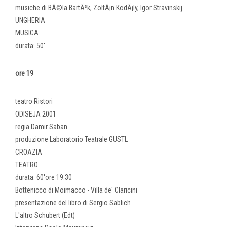
musiche di BÃ©la BartÃ³k, ZoltÃ¡n KodÃ¡ly, Igor Stravinskij
UNGHERIA
MUSICA
durata: 50'
ore 19
teatro Ristori
ODISEJA 2001
regia Damir Saban
produzione Laboratorio Teatrale GUSTL
CROAZIA
TEATRO
durata: 60'ore 19.30
Bottenicco di Moimacco - Villa de' Claricini
presentazione del libro di Sergio Sablich
L'altro Schubert (Edt)