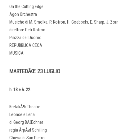
On the Cutting Edge...
Agon Orchestra
Musiche di M. Smolka, P. Kofron, H. Goebbels, E. Sharp, J. Zorn
direttore Petr Kofron
Piazza del Duomo
REPUBBLICA CECA
MUSICA
MARTEDÃŒ 23 LUGLIO
h. 18 e h. 22
KretakÃ¶r Theatre
Leonce e Lena
di Georg BÃŒchner
regia ÃrpÃ¡d Schilling
Chiesa di San Pietro