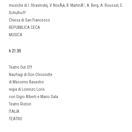
musiche di I. Stravinskij, V. NovÃ¡k, B. MartinÃ¹, A. Berg, A. Roussel, E.
Schulhoff
Chiesa di San Francesco
REPUBBLICA CECA
MUSICA
h 21.30
Teatro Out Off
Naufragi di Don Chisciotte
di Massimo Bavastro
regia di Lorenzo Loris
con Gigio Alberti e Mario Sala
Teatro Ristori
ITALIA
TEATRO