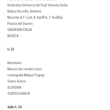
Orchestra Sinfonica del Friuli Venezia Giulia
Balasz KocsÃ¡r, direttore
Musiche di F. Liszt, B. BartÃ³k, Z. KodÃ¡ly
Piazza del Duomo
UNGHERIA/ITALIA
MUSICA
h. 23
Betontanc
Maison des rendez-vous
coreografia Matjaz Pograjc
Teatro Ristori
SLOVENIA
TEATRO/DANZA
dalle h. 24