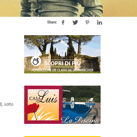
Share:
d), sotto