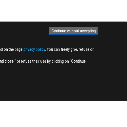
Continue without accepting
ted on the page
privacy policy
. You can freely give, refuse or
nd close
'' or refuse their use by clicking on ''
Continue